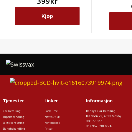
399
kr
Kjøp
Tjenester
Linker
Informasjon
Car Detailing
Book Time
Bennys Car Detailing
Rismoen 22, 4619 Mosby
Ripebehandling
Nettbutikk
900 77 077
Salgsklargjøring
Kontakt oss
917 952 698 MVA
Skinnbehandling
Priser