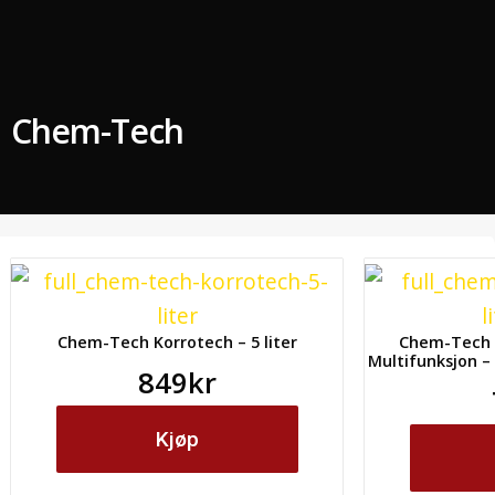
Chem-Tech
Chem-Tech Korrotech – 5 liter
Chem-Tech P
Multifunksjon – 
849
kr
Kjøp