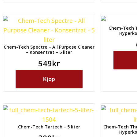
Chem-Tech T
Hyperkon
Chem-Tech Spectre – All Purpose Cleaner
– Konsentrat – 5 liter
549
kr
Kjøp
Chem-Tech Tartech – 5 liter
Chem-Tech Tho
Hyperkon