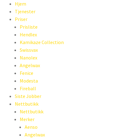
Hjem
Tjenester
Priser
Prisliste
Hendlex
Kamikaze Collection
Swissvax
Nanolex
Angelwax
Fenice
Modesta
Fireball
Siste Jobber
Nettbutikk
Nettbutikk
Merker
Aenso
Angelwax