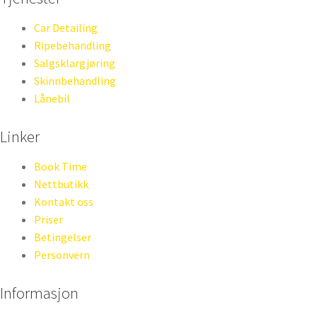
Car Detailing
Ripebehandling
Salgsklargjøring
Skinnbehandling
Lånebil
Linker
Book Time
Nettbutikk
Kontakt oss
Priser
Betingelser
Personvern
Informasjon