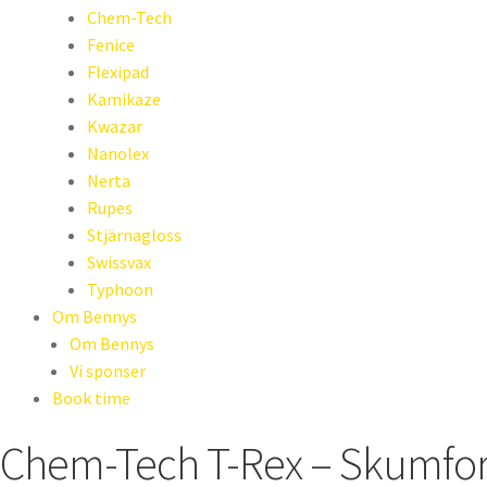
Chem-Tech
Fenice
Flexipad
Kamikaze
Kwazar
Nanolex
Nerta
Rupes
Stjärnagloss
Swissvax
Typhoon
Om Bennys
Om Bennys
Vi sponser
Book time
Chem-Tech T-Rex – Skumforv