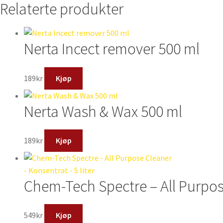
Relaterte produkter
5
liter
antall
Nerta Incect remover 500 ml
189
kr
Kjøp
Nerta Wash & Wax 500 ml
189
kr
Kjøp
Chem-Tech Spectre – All Purpose
549
kr
Kjøp