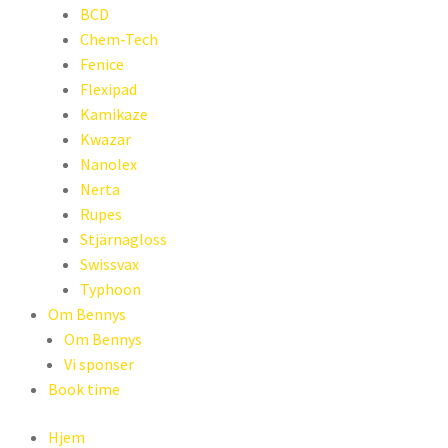
BCD
Chem-Tech
Fenice
Flexipad
Kamikaze
Kwazar
Nanolex
Nerta
Rupes
Stjärnagloss
Swissvax
Typhoon
Om Bennys
Om Bennys
Vi sponser
Book time
Hjem