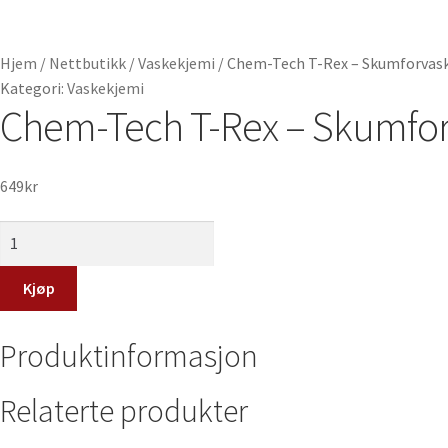
Hjem
/
Nettbutikk
/
Vaskekjemi
/
Chem-Tech T-Rex – Skumforvask 
Kategori:
Vaskekjemi
Chem-Tech T-Rex – Skumforv
649
kr
Chem-
Tech
T-
Kjøp
Rex
-
Produktinformasjon
Skumforvask
-
Relaterte produkter
Hyperkonsentrat
-