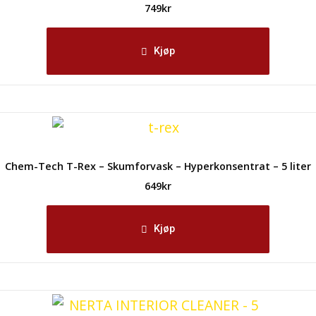
749
kr
Kjøp
Chem-Tech T-Rex – Skumforvask – Hyperkonsentrat – 5 liter
649
kr
Kjøp