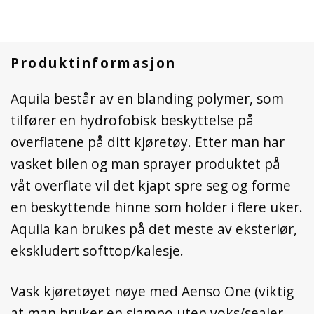
Wet
Appliaction
Sealant
Produktinformasjon
antall
Aquila består av en blanding polymer, som
tilfører en hydrofobisk beskyttelse på
overflatene på ditt kjøretøy. Etter man har
vasket bilen og man sprayer produktet på
våt overflate vil det kjapt spre seg og forme
en beskyttende hinne som holder i flere uker.
Aquila kan brukes på det meste av eksteriør,
ekskludert softtop/kalesje.
Vask kjøretøyet nøye med Aenso One (viktig
at man bruker en sjampo uten voks/sealer