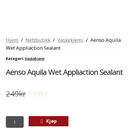
Hjem
/
Nettbutikk
/
Vaskekjemi
/
Aenso Aquila
Wet Appliaction Sealant
Kategori:
Vaskekjemi
Aenso Aquila Wet Appliaction Sealant
Opprinnelig
Nåværende
249
kr
199
kr
pris
pris
var:
er:
Aenso
Kjøp
249kr.
199kr.
Aquila