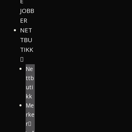
E
JOBB
ER
NET
TBU
TIKK
Ne
ttb
uti
kk
Me
rke
r