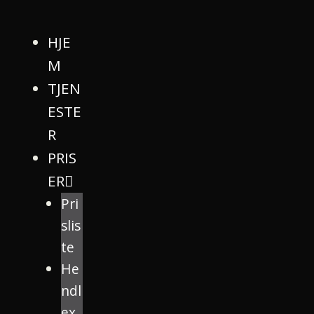
HJE
M
TJEN
ESTE
R
PRIS
ER
Pri
slis
te
He
ndl
ex