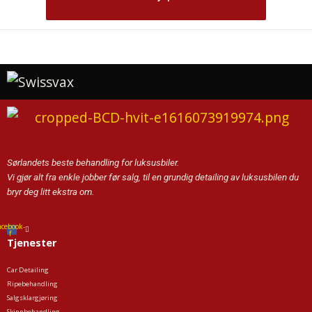
Sørlandets beste behandling for luksusbiler.
Vi gjør alt fra enkle jobber før salg, til en grundig detailing av luksusbilen du
bryr deg litt ekstra om.
acebook-
f
Tjenester
Car Detailing
Ripebehandling
Salgsklargjøring
Skinnbehandling