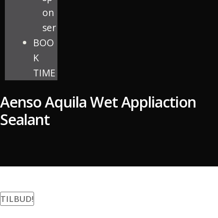
on
ser
BOO
K
TIME
Aenso Aquila Wet Appliaction
Sealant
TILBUD!