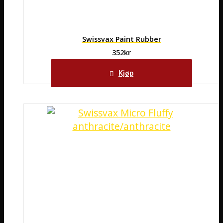
Swissvax Paint Rubber
352
kr
Kjøp