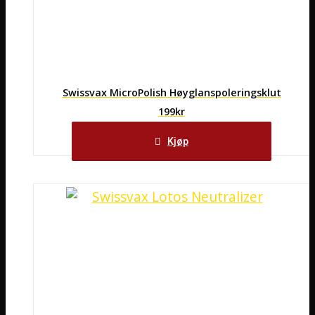
Swissvax MicroPolish Høyglanspoleringsklut
199
kr
Kjøp