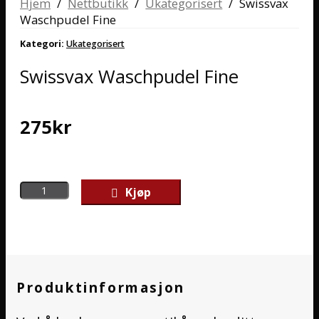
Hjem
/
Nettbutikk
/
Ukategorisert
/
Swissvax
Waschpudel Fine
Kategori:
Ukategorisert
Swissvax Waschpudel Fine
275
kr
Swissvax
Kjøp
Waschpudel
Fine
antall
Produktinformasjon