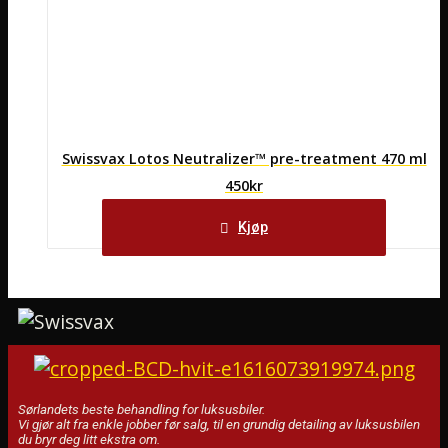
Swissvax Lotos Neutralizer™ pre-treatment 470 ml
450
kr
Kjøp
Sørlandets beste behandling for luksusbiler.
Vi gjør alt fra enkle jobber før salg, til en grundig detailing av luksusbilen
du bryr deg litt ekstra om.