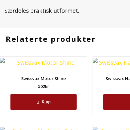
Særdeles praktisk utformet.
Relaterte produkter
Swissvax Motor Shine
Swissvax Na
502
kr
Kjøp