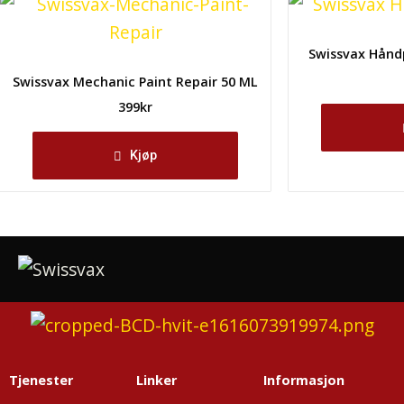
Swissvax Hånd
Swissvax Mechanic Paint Repair 50 ML
399
kr
Kjøp
Tjenester
Linker
Informasjon